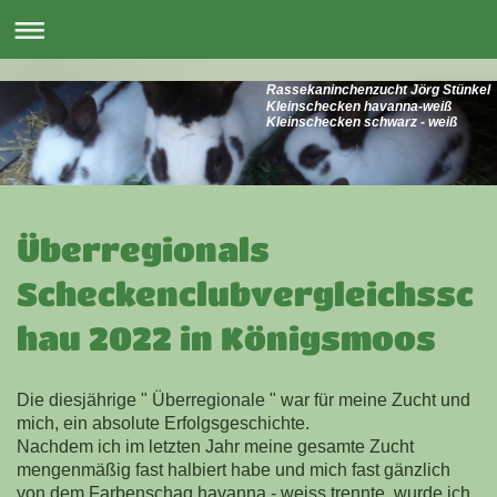
Rassekaninchenzucht Jörg Stünkel
Kleinschecken havanna-weiß
Kleinschecken schwarz - weiß
Überregionals
Scheckenclubvergleichssc
hau 2022 in Königsmoos
Die diesjährige " Überregionale " war für meine Zucht und
mich, ein absolute Erfolgsgeschichte.
Nachdem ich im letzten Jahr meine gesamte Zucht
mengenmäßig fast halbiert habe und mich fast gänzlich
von dem Farbenschag havanna - weiss trennte, wurde ich