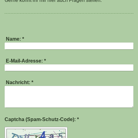
Gerne könnt ihr mir hier auch Fragen stellen.
Name:
*
E-Mail-Adresse:
*
Nachricht:
*
Captcha (Spam-Schutz-Code): *